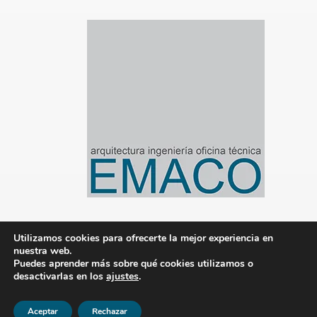
Utilizamos cookies para ofrecerte la mejor experiencia en
nuestra web.
© 2020-2024 Emaco Gestión de Proyectos S.L. |
Puedes aprender más sobre qué cookies utilizamos o
desactivarlas en los
Aviso legal
ajustes
|
Política de privacidad
.
|
Política de
cookies
|
Gestionado por Tandem Marketing
Digital
Aceptar
Rechazar