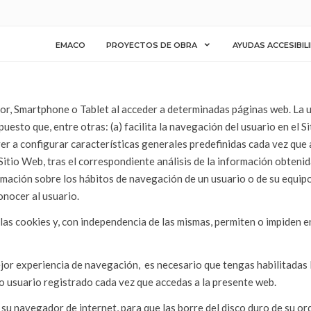
EMACO
PROYECTOS DE OBRA
AYUDAS ACCESIBIL
r, Smartphone o Tablet al acceder a determinadas páginas web. La ut
uesto que, entre otras: (a) facilita la navegación del usuario en el Sit
lver a configurar características generales predefinidas cada vez que 
itio Web, tras el correspondiente análisis de la información obtenida
rmación sobre los hábitos de navegación de un usuario o de su equip
onocer al usuario.
s cookies y, con independencia de las mismas, permiten o impiden en
ejor experiencia de navegación,
es necesario que tengas habilitadas 
o usuario registrado cada vez que accedas a la presente web.
 su navegador de internet, para que las borre del disco duro de su or