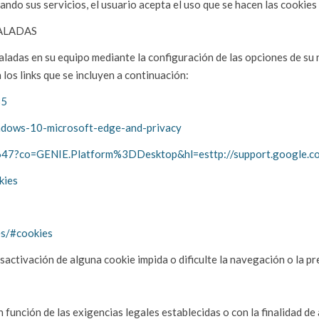
zando sus servicios, el usuario acepta el uso que se hacen las cookie
TALADAS
staladas en su equipo mediante la configuración de las opciones de 
los links que se incluyen a continuación:
35
indows-10-microsoft-edge-and-privacy
95647?co=GENIE.Platform%3DDesktop&hl=es
ttp://support.google
kies
es/#cookies
sactivación de alguna cookie impida o dificulte la navegación o la pr
función de las exigencias legales establecidas o con la finalidad de a