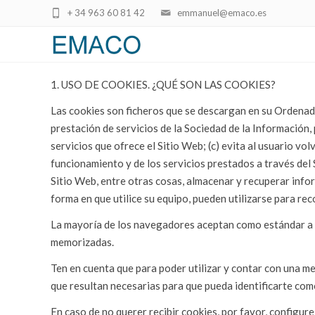
+ 34 963 60 81 42
emmanuel@emaco.es
1. USO DE COOKIES. ¿QUÉ SON LAS COOKIES?
Las cookies son ficheros que se descargan en su Ordenado
prestación de servicios de la Sociedad de la Información, p
servicios que ofrece el Sitio Web; (c) evita al usuario vo
funcionamiento y de los servicios prestados a través del S
Sitio Web, entre otras cosas, almacenar y recuperar info
forma en que utilice su equipo, pueden utilizarse para rec
La mayoría de los navegadores aceptan como estándar a la
memorizadas.
Ten en cuenta que para poder utilizar y contar con una m
que resultan necesarias para que pueda identificarte com
En caso de no querer recibir cookies, por favor, configure