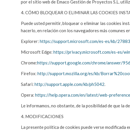
por el sitio web de Emaco Gestión de Proyectos S.L. utili
4. CÓMO BLOQUEAR O ELIMINAR LAS COOKIES INS
Puede usted permitir, bloquear o eliminar las cookies in
hacerlo, en relación con los navegadores más comunes en 
Explorer:
https://support.microsoft.com/es-es/kb/2788
Microsoft Edge
:
https://privacy.microsoft.com/es-es/w
Chrome:
https://support.google.com/chrome/answer/
Firefox:
http://support.mozilla.org/es/kb/Borrar%20coo
Safari:
http://support.apple.com/kb/ph5042
.
Opera:
https://help.opera.com/en/latest/web-preferenc
Le informamos, no obstante, de la posibilidad de que la de
4. MODIFICACIONES
La presente política de cookies puede verse modificada en 