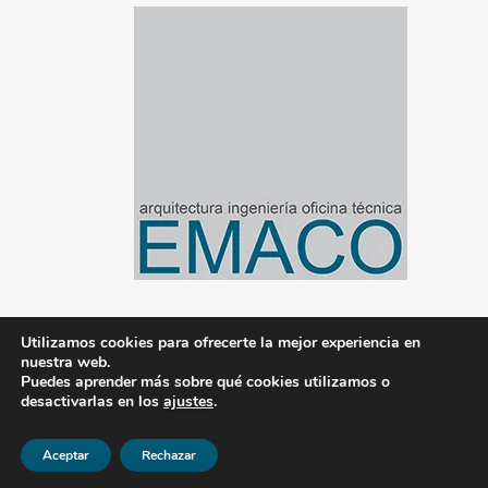
Utilizamos cookies para ofrecerte la mejor experiencia en
nuestra web.
© 2020-2024 Emaco Gestión de Proyectos S.L.
Puedes aprender más sobre qué cookies utilizamos o
desactivarlas en los
ajustes
.
|
Aviso legal
|
Política de privacidad
|
Política de
cookies
|
Gestionado por Tandem Marketing
Aceptar
Rechazar
Digital