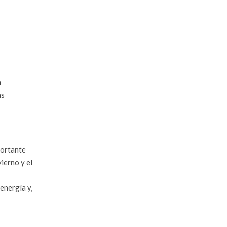
n
as
portante
ierno y el
energía y,