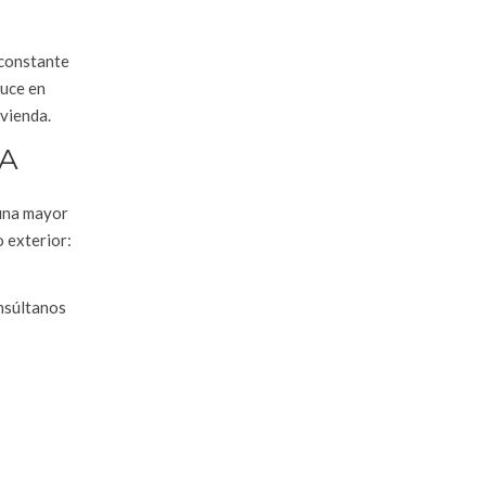
 constante
duce en
ivienda.
IA
una mayor
o exterior:
onsúltanos