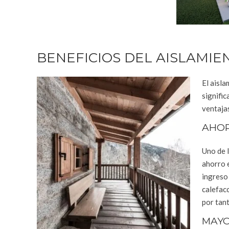
BENEFICIOS DEL AISLAMIE
El aisla
signifi
ventajas
AHOR
Uno de l
ahorro e
ingreso 
calefacc
por tan
MAYO