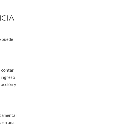
NCIA
o puede
l contar
l ingreso
facción y
ndamental
crea una