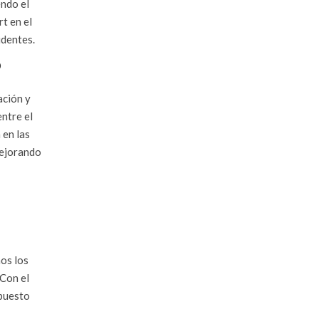
endo el
t en el
identes.
D
ación y
ntre el
 en las
mejorando
mos los
 Con el
upuesto