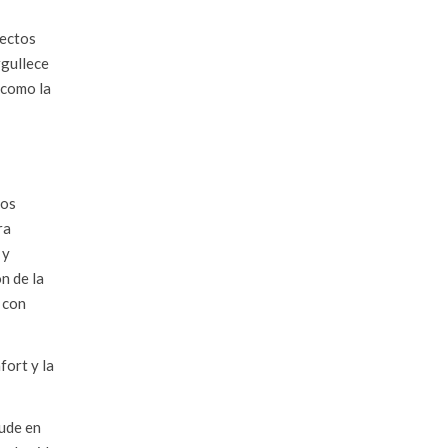
tectos
rgullece
 como la
nos
ra
 y
n de la
 con
fort y la
dude en