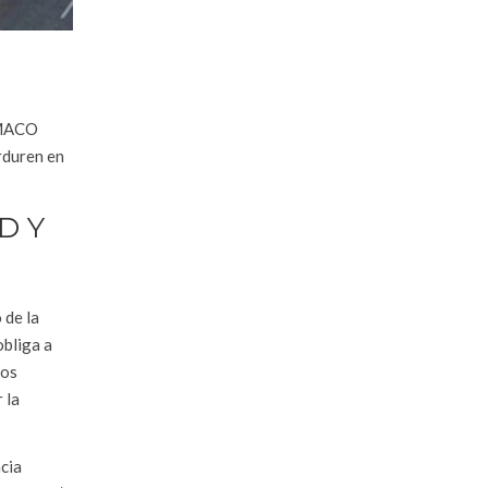
 EMACO
rduren en
D Y
 de la
obliga a
eos
 la
ncia