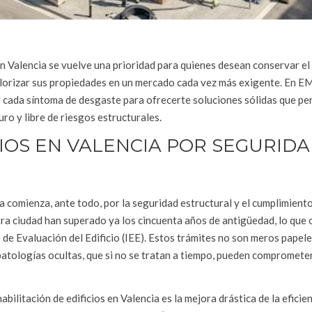
 en Valencia se vuelve una prioridad para quienes desean conservar el
valorizar sus propiedades en un mercado cada vez más exigente. En
y cada síntoma de desgaste para ofrecerte soluciones sólidas que pe
ro y libre de riesgos estructurales.
CIOS EN VALENCIA POR SEGURIDA
ia comienza, ante todo, por la seguridad estructural y el cumplimiento
tra ciudad han superado ya los cincuenta años de antigüedad, lo que 
e de Evaluación del Edificio (IEE). Estos trámites no son meros papel
patologías ocultas, que si no se tratan a tiempo, pueden comprometer
bilitación de edificios en Valencia es la mejora drástica de la eficie