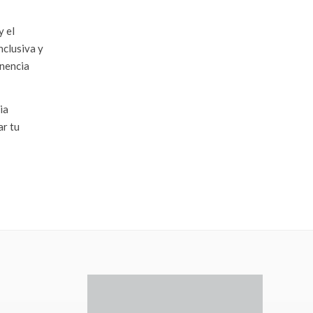
y el
nclusiva y
enencia
ia
ar tu