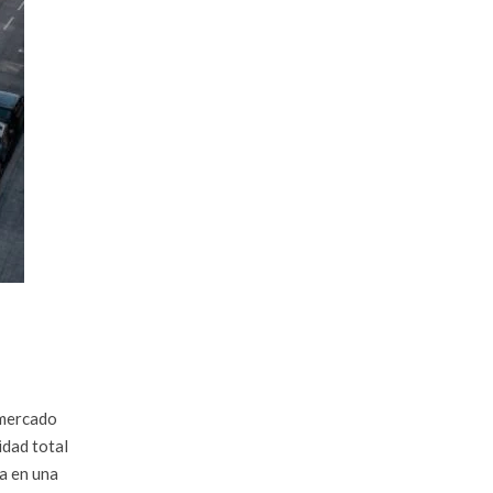
l mercado
idad total
da en una