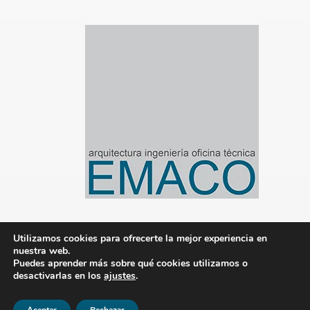
Utilizamos cookies para ofrecerte la mejor experiencia en
nuestra web.
© 2020-2024 Emaco Gestión de Proyectos S.L.
Puedes aprender más sobre qué cookies utilizamos o
desactivarlas en los
ajustes
.
|
Aviso legal
|
Política de privacidad
|
Política de
cookies
|
Gestionado por Tandem Marketing
Digital