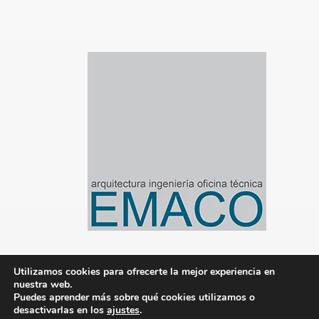
Utilizamos cookies para ofrecerte la mejor experiencia en
nuestra web.
© 2020-2024 Emaco Gestión de Proyectos S.L.
Puedes aprender más sobre qué cookies utilizamos o
desactivarlas en los
ajustes
.
|
Aviso legal
|
Política de privacidad
|
Política de