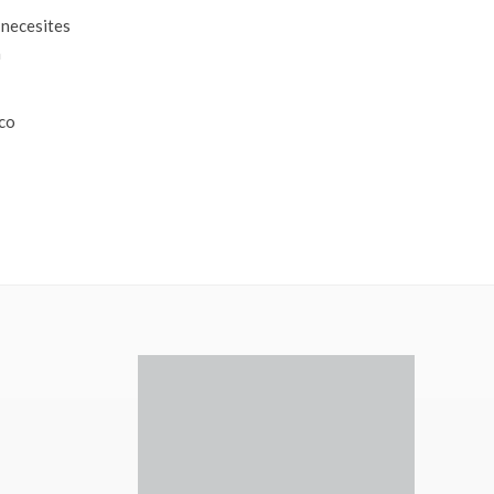
 necesites
a
ico