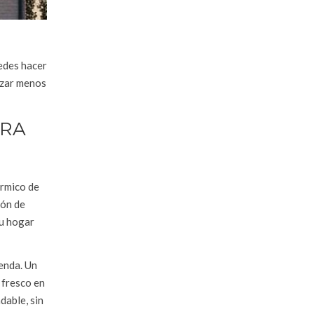
uedes hacer
lizar menos
ARA
érmico de
ión de
tu hogar
ienda. Un
 fresco en
dable, sin