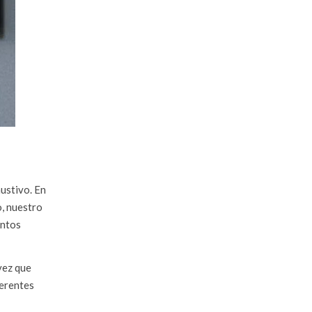
ustivo. En
, nuestro
untos
vez que
ferentes