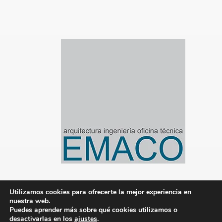
Utilizamos cookies para ofrecerte la mejor experiencia en
nuestra web.
© 2020-2024 Emaco Gestión de Proyectos S.L.
Puedes aprender más sobre qué cookies utilizamos o
desactivarlas en los
ajustes
.
|
Aviso legal
|
Política de privacidad
|
Política de