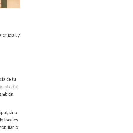
 crucial, y
cia de tu
mente, tu
 también
pal, sino
de locales
mobiliario