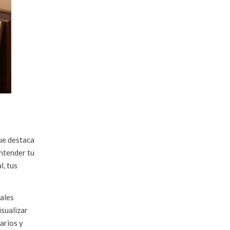
ue destaca
entender tu
l, tus
cales
isualizar
arios y