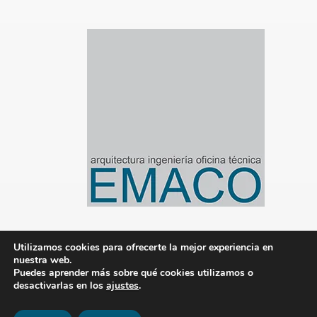
Utilizamos cookies para ofrecerte la mejor experiencia en
nuestra web.
© 2020-2024 Emaco Gestión de Proyectos S.L.
Puedes aprender más sobre qué cookies utilizamos o
desactivarlas en los
ajustes
.
|
Aviso legal
|
Política de privacidad
|
Política de
cookies
|
Gestionado por Tandem Marketing