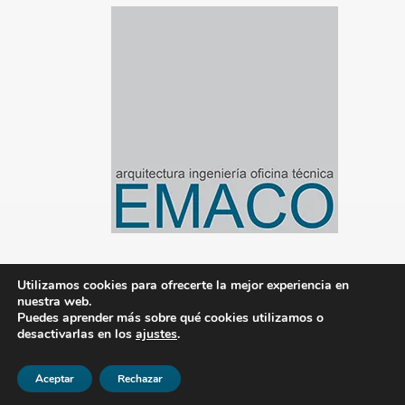
Utilizamos cookies para ofrecerte la mejor experiencia en
nuestra web.
© 2020-2024 Emaco Gestión de Proyectos S.L.
Puedes aprender más sobre qué cookies utilizamos o
desactivarlas en los
ajustes
.
|
Aviso legal
|
Política de privacidad
|
Política de
cookies
|
Gestionado por Tandem Marketing
Digital
Aceptar
Rechazar