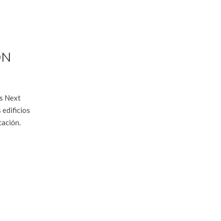
ON
os Next
 edificios
cación.