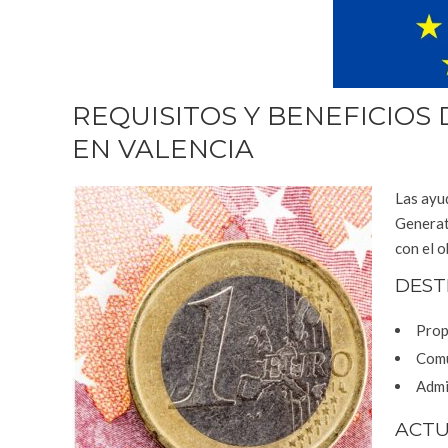
REQUISITOS Y BENEFICIOS
EN VALENCIA
Las ayu
Generati
con el o
DEST
Prop
Comu
Admin
ACTU