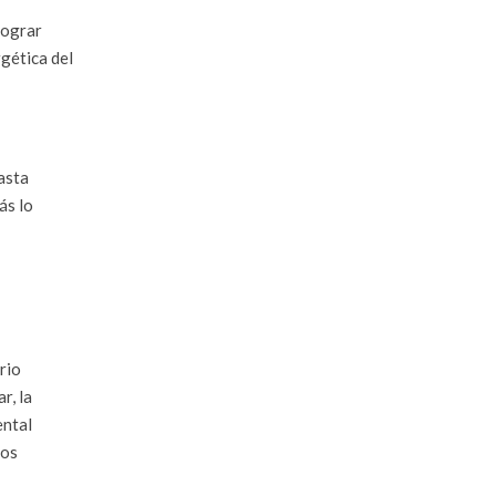
lograr
rgética del
asta
ás lo
rio
r, la
ental
mos