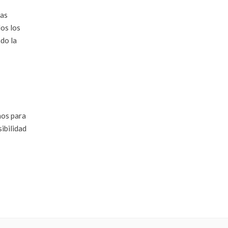
tas
os los
do la
nos para
ibilidad